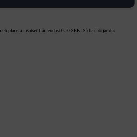
ch placera insatser från endast 0.10 SEK. Så här börjar du: