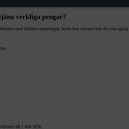
tjäna verkliga pengar?
 blandas med taktiska utmaningar. Inom fem minuter kan du vara igång o
ens.
0 kronor till 1 400 SEK.