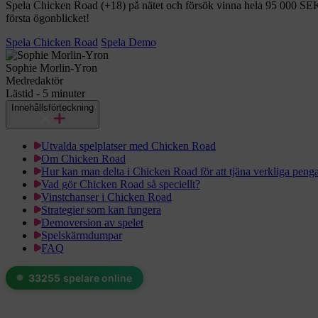
Spela Chicken Road (+18) på nätet och försök vinna hela 95 000 SEK!
första ögonblicket!
Spela Chicken Road
Spela Demo
Sophie Morlin-Yron
Medredaktör
Lästid - 5 minuter
Innehållsförteckning
Utvalda spelplatser med Chicken Road
Om Chicken Road
Hur kan man delta i Chicken Road för att tjäna verkliga peng
Vad gör Chicken Road så speciellt?
Vinstchanser i Chicken Road
Strategier som kan fungera
Demoversion av spelet
Spelskärmdumpar
FAQ
33255
spelare online