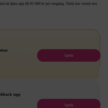
al att tjäna upp till 95 000 kr per omgång. Titeln har vunnit stor
ottar
Spela
ashback upp
Spela