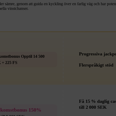
ller sämre, genom att guida en kyckling över en farlig väg och har potenti
ella vinstchanser.
Progressiva jackp
komstbonus Opptil 14 500
 + 225 FS
Flerspråkigt stöd
Få 15 % daglig c
till 2 000 SEK
lkomstbonus 150%