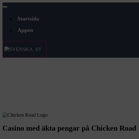
Startsida
Appen
SV
Casino med äkta pengar på Chicken Road