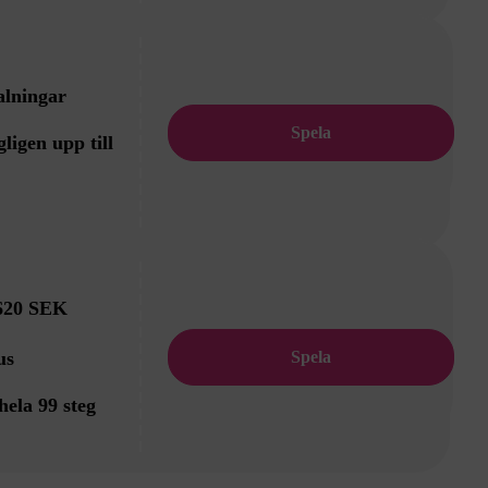
alningar
Spela
ligen upp till
 620 SEK
us
Spela
hela 99 steg