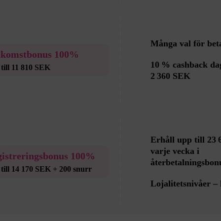
Många val för bet
lkomstbonus 100%
10 % cashback dag
till 11 810 SEK
2 360 SEK
Erhåll upp till 23
varje vecka i
istreringsbonus 100%
återbetalningsbon
till 14 170 SEK + 200 snurr
Lojalitetsnivåer – 